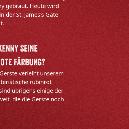
ny gebraut. Heute wird
n der St. James‘s Gate
t.
KENNY seine
rote Färbung?
e Gerste verleiht unserem
teristische rubinrot
ind übrigens einige der
eit, die die Gerste noch