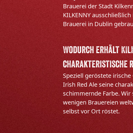
Brauerei der Stadt Kilken
KILKENNY ausschließlich i
Brauerei in Dublin gebrau
Wodurch erhält KIL
charakteristische 
Speziell geröstete irisch
Irish Red Ale seine charak
schimmernde Farbe. Wir s
wenigen Brauereien weltw
selbst vor Ort röstet.